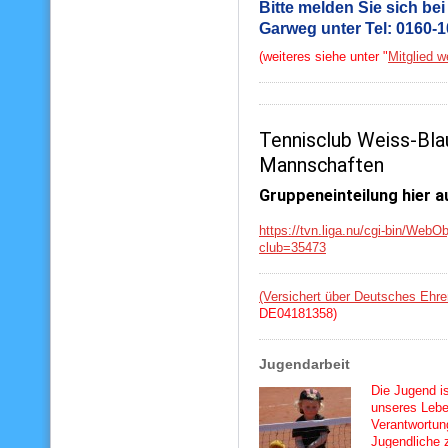
Bitte melden Sie sich be
Garweg unter T
(weiteres siehe unter "
Mitglied w
Tennisclub Weiss-Bl
Mannschaften
Gruppeneinteilung hier a
https://tvn.liga.nu/cgi-bin/We
club=35473
(Versichert über Deutsches Ehr
DE04181358)
Jugendarbeit
Die Jugend is
unseres Lebe
Verantwortung
Jugendliche 