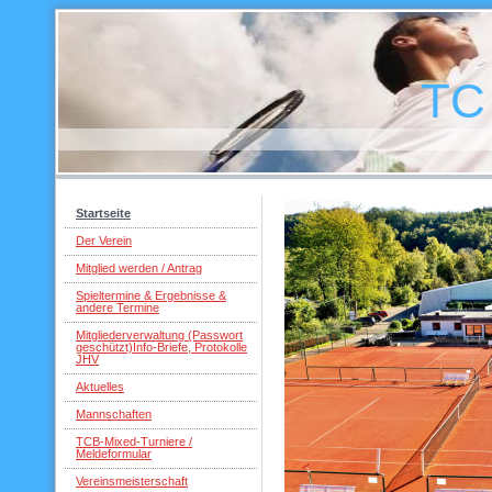
TC WB Bem
Startseite
Der Verein
Mitglied werden / Antrag
Spieltermine & Ergebnisse &
andere Termine
Mitgliederverwaltung (Passwort
geschützt)Info-Briefe, Protokolle
JHV
Aktuelles
Mannschaften
TCB-Mixed-Turniere /
Meldeformular
Vereinsmeisterschaft