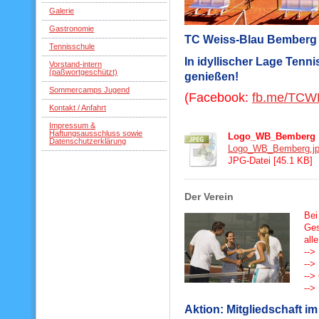
Galerie
Gastronomie
TC Weiss-Blau Bemberg e
Tennisschule
In idyllischer Lage Tenn
Vorstand-intern
(paßwortgeschützt)
genießen!
Sommercamps Jugend
(Facebook:
fb.me/TCW
Kontakt / Anfahrt
Impressum &
Haftungsausschluss sowie
Logo_WB_Bemberg
Datenschutzerklärung
Logo_WB_Bemberg.j
JPG-Datei [45.1 KB]
Der Verein
Bei
Ges
all
-->
-->
-->
-->
Aktion: Mitgliedschaft