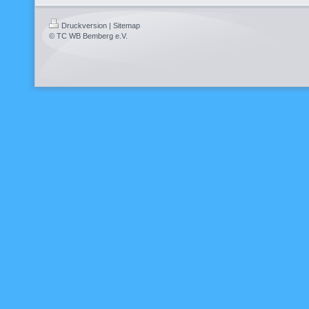
Druckversion
|
Sitemap
© TC WB Bemberg e.V.